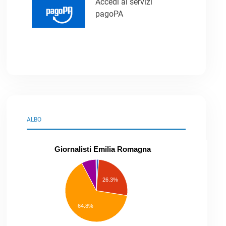
Accedi ai servizi
pagoPA
ALBO
Giornalisti Emilia Romagna
praticanti
professionisti
26.3%
pubblicisti
elenco
speciale
Other
64.8%