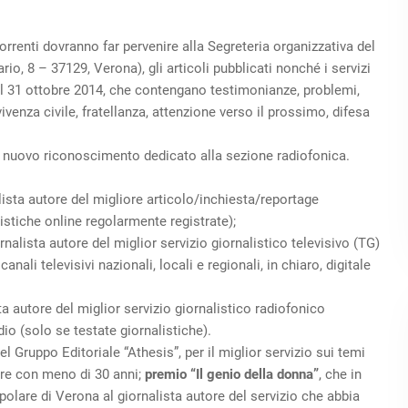
correnti dovranno far pervenire alla Segreteria organizzativa del
 8 – 37129, Verona), gli articoli pubblicati nonché i servizi
e il 31 ottobre 2014, che contengano testimonianze, problemi,
nvivenza civile, fratellanza, attenzione verso il prossimo, difesa
n nuovo riconoscimento dedicato alla sezione radiofonica.
alista autore del migliore articolo/inchiesta/reportage
istiche online regolarmente registrate);
ornalista autore del miglior servizio giornalistico televisivo (TG)
li televisivi nazionali, locali e regionali, in chiaro, digitale
sta autore del miglior servizio giornalistico radiofonico
dio (solo se testate giornalistiche).
el Gruppo Editoriale “Athesis”, per il miglior servizio sui temi
ore con meno di 30 anni;
premio “Il genio della donna”
, che in
polare di Verona al giornalista autore del servizio che abbia