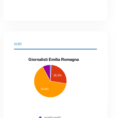
ALBO
Giornalisti Emilia Romagna
praticanti
professionisti
26.3%
pubblicisti
elenco
speciale
Other
64.8%
praticanti