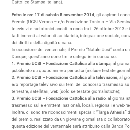
Cattolica Stampa Italiana).
Entro le ore 17 di sabato 8 novembre 2014
, gli aspiranti con
Premio (UCSI Verona – c/o Fondazione Toniolo – Via Seminario,
televisivi e radiofonici andati in onda tra il 26 ottobre 2013 
fatti inerenti ai valori di solidarietà, integrazione sociale, co
dei diritti e della dignità umana.
In occasione del ventennale, il Premio “Natale Ucsi” conta u
Dunque, quest’anno sono tre le categorie in concorso:
1. Premio UCSI – Fondazione Cattolica alla stampa
, al giorn
pubblicato su quotidiani e/o periodici (incluse testate giornal
2. Premio UCSI – Fondazione Cattolica alla televisione
, al gi
e/o reportage televisivo sui temi del concorso trasmesso su cana
terrestre, satellitari, web (solo se testate giornalistiche);
3. Premio UCSI – Fondazione Cattolica alla radio
, al giornali
trasmesso sulle emittenti nazionali, locali, regionali e web-ra
Inoltre, ci sono tre riconoscimenti speciali:
“Targa Athesis”
d
del premio, realizzato da un giovane giornalista o collaborat
questa edizione del ventennale sarà attribuito dalla Banca Po