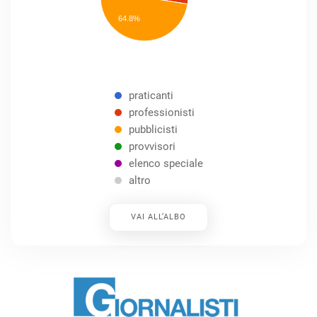
speciale
Other
64.8%
praticanti
professionisti
pubblicisti
provvisori
elenco speciale
altro
VAI ALL’ALBO