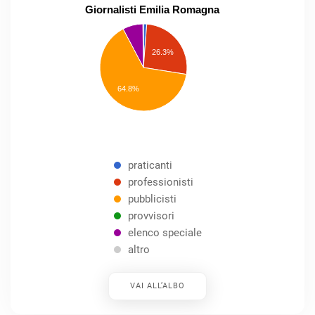
Giornalisti Emilia Romagna
praticanti
professionisti
26.3%
pubblicisti
elenco
speciale
Other
64.8%
praticanti
professionisti
pubblicisti
provvisori
elenco speciale
altro
VAI ALL’ALBO