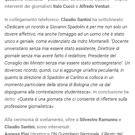
interventi dei giornalisti
Italo Cucci
e
Alfredo Venturi
.
In collegamento telefonico,
Claudio Santini
ha sottolineato:
«Dedicare un ricordo a Giovanni Spadolini è per me non solo un
dovere affettivo, ma anche l’omaggio ad un uomo che è stato
unico e geniale, come evidenziato da Indro Montanelli: “Docente
universitario senza mai essere stato assistente, Direttore di
giornale senza mai avere fatto il redattore, Presidente del
Consiglio dei Ministri senza mai essere stato sottosegretario”. Un
doveroso ricordo, quindi, cui si aggiunge un’altra peculiarità, in
quanto la direzione di Spadolini al Carlino si colloca in un
momento particolare della storia di Bologna che va dal
dopoguerra alla contestazione studentesca»
. In conclusione ha
detto:
«Questa è una giornata che ci consente di riflettere sulla
professione giornalistica»
.
Alla cerimonia di svelamento, oltre a
Silvestro Ramunno
e
Claudio Santini
, sono intervenuti:
Agnese Pini
(direttrice
QN Quotidiano Nazionale
,
il Resto del