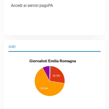
Accedi ai servizi pagoPA
ALBO
Giornalisti Emilia Romagna
praticanti
professionisti
26.3%
pubblicisti
elenco
speciale
Other
64.8%