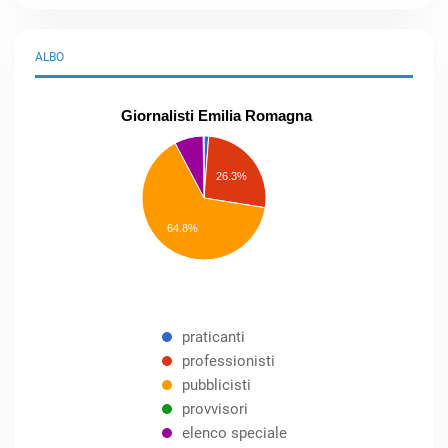
ALBO
Giornalisti Emilia Romagna
praticanti
professionisti
26.3%
pubblicisti
elenco
speciale
Other
64.8%
praticanti
professionisti
pubblicisti
provvisori
elenco speciale