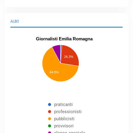
ALBO
Giornalisti Emilia Romagna
praticanti
professionisti
26.3%
pubblicisti
elenco
speciale
Other
64.8%
praticanti
professionisti
pubblicisti
provvisori