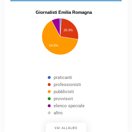
Giornalisti Emilia Romagna
praticanti
professionisti
26.3%
pubblicisti
elenco
speciale
Other
64.8%
praticanti
professionisti
pubblicisti
provvisori
elenco speciale
altro
VAI ALL’ALBO