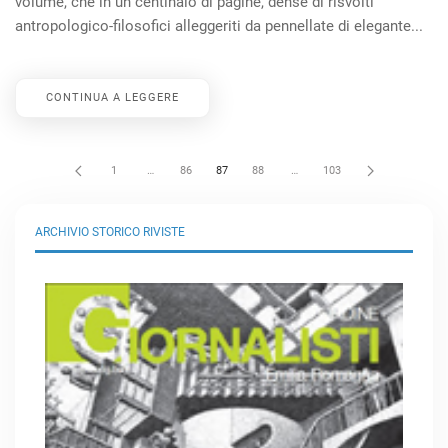
volume, che in un centinaio di pagine, dense di risvolti
antropologico-filosofici alleggeriti da pennellate di elegante...
CONTINUA A LEGGERE
1
…
86
87
88
…
103
ARCHIVIO STORICO RIVISTE