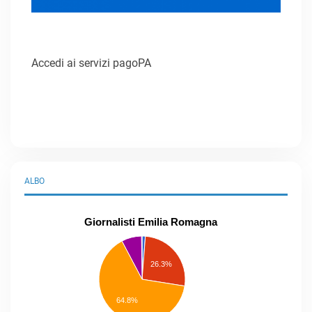
Accedi ai servizi pagoPA
ALBO
Giornalisti Emilia Romagna
praticanti
professionisti
26.3%
pubblicisti
elenco
speciale
Other
64.8%