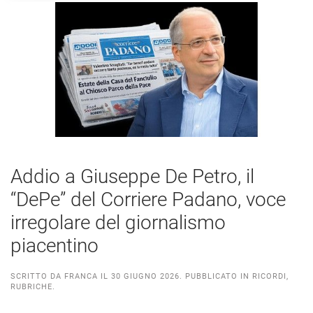
Addio a Giuseppe De Petro, il
“DePe” del Corriere Padano, voce
irregolare del giornalismo
piacentino
SCRITTO DA
FRANCA
IL
30 GIUGNO 2026
. PUBBLICATO IN
RICORDI
,
RUBRICHE
.