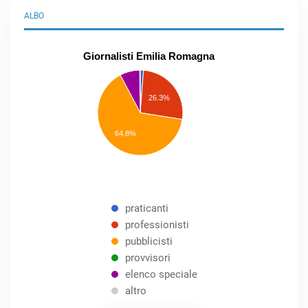
ALBO
Giornalisti Emilia Romagna
praticanti
professionisti
26.3%
pubblicisti
elenco
speciale
Other
64.8%
praticanti
professionisti
pubblicisti
provvisori
elenco speciale
altro