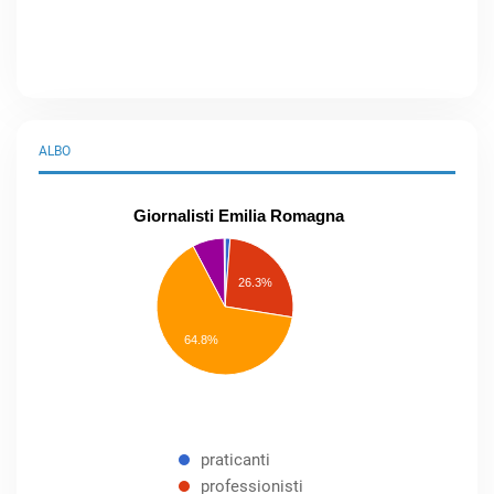
ALBO
Giornalisti Emilia Romagna
praticanti
professionisti
26.3%
pubblicisti
elenco
speciale
Other
64.8%
praticanti
professionisti